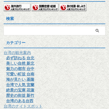
検索
カテゴリー
台湾の観光案内
必ず訪ねる 台北
美しい自然 新北
魅力の都市 台中
可愛い町並 台南
海が見たい 基隆
台湾で人気 宜蘭
絶景の宝庫 花蓮
歴史の街並 新竹
台湾のある台西
台湾のナイトスポット