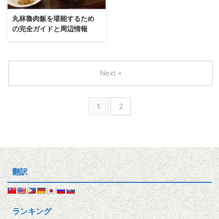
丸林魯肉飯を堪能するため
の完全ガイドと周辺情報
Next »
1
2
翻訳
ランキング