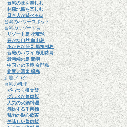
台湾の夜を楽しむ
林森北路を楽しむ
日本人が遊べる街
台湾のパワースポット
台湾のリゾート島
リゾート島 小琉球
豊かな自然 亀山島
あたらな発見 馬祖列島
台湾のハワイ 澎湖諸島
最南端の島 蘭嶼
中国との国境 金門島
絶景と温泉 緑島
新着ブログ
台湾の料理
がっつり排骨飯
グルメな鳥肉飯
人気の火鍋料理
満足する牛肉麺
魅力の點心飲茶
美味しい魯肉飯