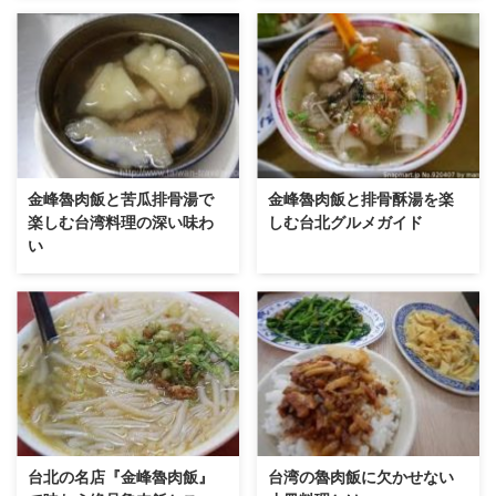
金峰魯肉飯と苦瓜排骨湯で
金峰魯肉飯と排骨酥湯を楽
楽しむ台湾料理の深い味わ
しむ台北グルメガイド
い
台北の名店『金峰魯肉飯』
台湾の魯肉飯に欠かせない