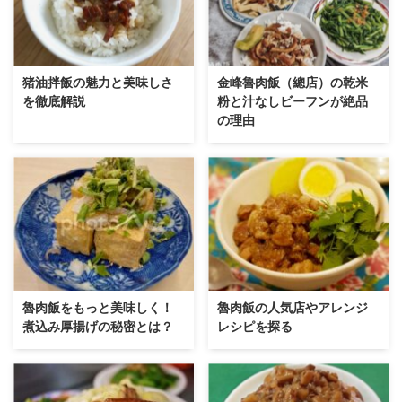
猪油拌飯の魅力と美味しさ
金峰魯肉飯（總店）の乾米
を徹底解説
粉と汁なしビーフンが絶品
の理由
魯肉飯をもっと美味しく！
魯肉飯の人気店やアレンジ
煮込み厚揚げの秘密とは？
レシピを探る