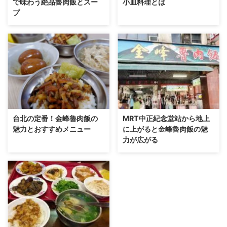
で味わう絶品魯肉飯とスー
小皿料理とは
プ
台北の定番！金峰魯肉飯の
MRT中正紀念堂站から地上
魅力とおすすめメニュー
に上がると金峰魯肉飯の魅
力が広がる