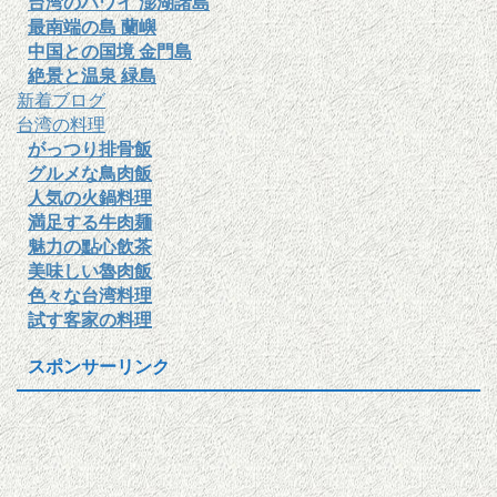
台湾のハワイ 澎湖諸島
最南端の島 蘭嶼
中国との国境 金門島
絶景と温泉 緑島
新着ブログ
台湾の料理
がっつり排骨飯
グルメな鳥肉飯
人気の火鍋料理
満足する牛肉麺
魅力の點心飲茶
美味しい魯肉飯
色々な台湾料理
試す客家の料理
スポンサーリンク