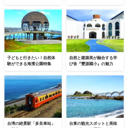
子どもと行きたい！自然体
自然と建築美が融合する学
験ができる海濱公園特集
び舎『豐源國小』の魅力
台湾の絶景駅「多良車站」
台東の観光スポットと美味