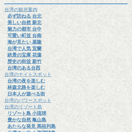
台湾の観光案内
必ず訪ねる 台北
美しい自然 新北
魅力の都市 台中
可愛い町並 台南
海が見たい 基隆
台湾で人気 宜蘭
絶景の宝庫 花蓮
歴史の街並 新竹
台湾のある台西
台湾のナイトスポット
台湾の夜を楽しむ
林森北路を楽しむ
日本人が遊べる街
台湾のパワースポット
台湾のリゾート島
リゾート島 小琉球
豊かな自然 亀山島
あたらな発見 馬祖列島