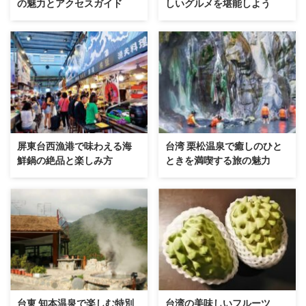
の魅力とアクセスガイド
しいグルメを堪能しよう
屏東台西漁港で味わえる海
台湾 栗松温泉で癒しのひと
鮮鍋の絶品と楽しみ方
ときを満喫する旅の魅力
台東 知本温泉で楽しむ特別
台湾の美味しいフルーツ