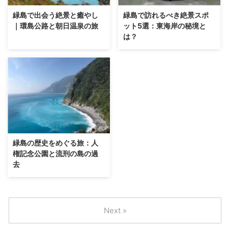
緑島で出会う絶景と癒やし
緑島で訪れるべき絶景スポ
｜環島公路と朝日温泉の旅
ット5選：東海岸の秘境と
は？
緑島の歴史をめぐる旅：人
権記念公園と流刑の島の過
去
Next »