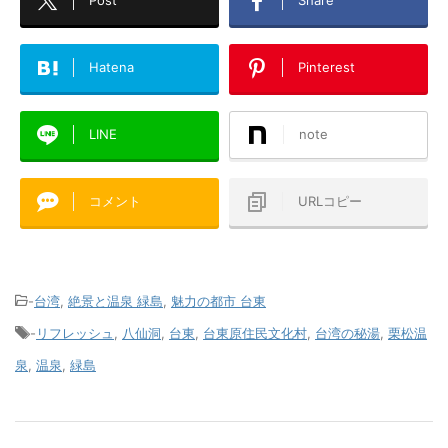
Post
Share
Hatena
Pinterest
LINE
note
コメント
URLコピー
-
台湾
,
絶景と温泉 緑島
,
魅力の都市 台東
-
リフレッシュ
,
八仙洞
,
台東
,
台東原住民文化村
,
台湾の秘湯
,
栗松温
泉
,
温泉
,
緑島