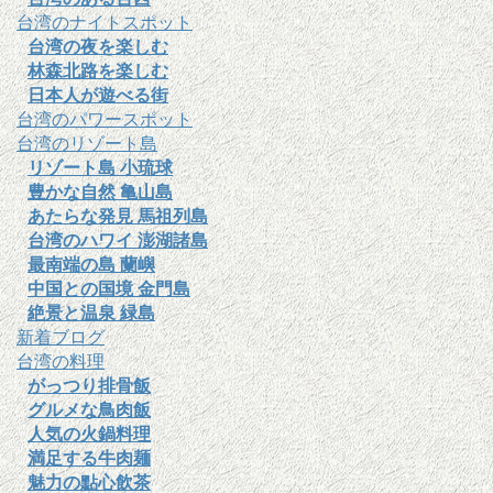
台湾のナイトスポット
台湾の夜を楽しむ
林森北路を楽しむ
日本人が遊べる街
台湾のパワースポット
台湾のリゾート島
リゾート島 小琉球
豊かな自然 亀山島
あたらな発見 馬祖列島
台湾のハワイ 澎湖諸島
最南端の島 蘭嶼
中国との国境 金門島
絶景と温泉 緑島
新着ブログ
台湾の料理
がっつり排骨飯
グルメな鳥肉飯
人気の火鍋料理
満足する牛肉麺
魅力の點心飲茶