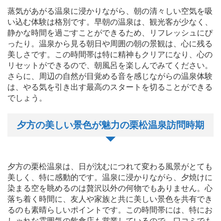
蒸気があがる温泉に浸かりながら、朝の清々しい空気を吸
い込む体験は格別です。早朝の温泉は、観光客が少なく、
静かな時間を過ごすことができるため、リフレッシュにぴ
ったり。温泉から見る朝日や周囲の朝の景観は、心に残る
美しさです。この時間帯は特に精神もクリアになり、心の
リセットができるので、朝風呂を楽しんでみてください。
さらに、周辺の自然が目覚める音を感じながらの温泉体験
は、やる気を引き出す最高のスタートを切ることができる
でしょう。
夕方の美しい景色が魅力の栗松温泉訪問時期
夕方の栗松温泉は、日が沈むにつれて変わる風景がとても
美しく、特に感動的です。温泉に浸かりながら、夕焼けに
染まる空を眺めるのは贅沢以外の何物でもありません。心
落ち着く時間に、友人や家族と共に美しい景色を共有でき
るのも素晴らしいポイントです。この時間帯には、特にお
しゃれな雰囲気の飲食店も営業しているので、口コミでも