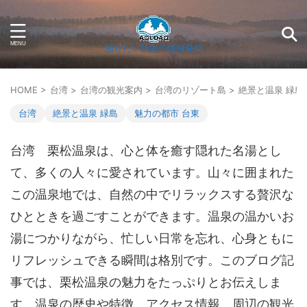
知りたい旅先の情報発信
HOME
>
台湾
>
台湾の観光案内
>
台湾のリゾート島
>
絶景と温泉 緑島
台湾
絶景と温泉 緑島
魅力の都市 台東
台湾 栗松温泉は、心と体を癒す隠れた名湯とし
て、多くの人々に愛されています。山々に囲まれた
この温泉地では、自然の中でリラックスする贅沢な
ひとときを過ごすことができます。温泉の温かいお
湯につかりながら、忙しい日常を忘れ、心身ともに
リフレッシュできる瞬間は格別です。このブログ記
事では、栗松温泉の魅力をたっぷりとお伝えしま
す。温泉の歴史や特徴、アクセス情報、周辺の観光