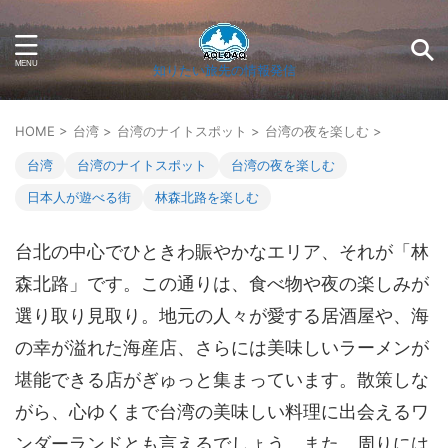
知りたい旅先の情報発信
HOME
>
台湾
>
台湾のナイトスポット
>
台湾の夜を楽しむ
>
台湾
台湾のナイトスポット
台湾の夜を楽しむ
日本人が遊べる街
林森北路を楽しむ
台北の中心でひときわ賑やかなエリア、それが「林
森北路」です。この通りは、食べ物や夜の楽しみが
選り取り見取り。地元の人々が愛する居酒屋や、海
の幸が溢れた海産店、さらには美味しいラーメンが
堪能できる店がぎゅっと集まっています。散策しな
がら、心ゆくまで台湾の美味しい料理に出会えるワ
ンダーランドとも言えるでしょう。また、周りには