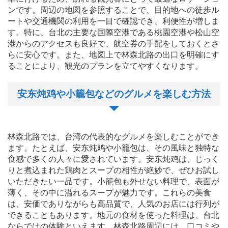
ンです。周辺の地図を参照することで、目的地への徒歩ル
ートや交通機関の利用を一目で確認でき、利便性が増しま
す。特に、台北の主要な国際空港である桃園空港や松山空
港からのアクセスも良好で、航空券の手配をしておくとさ
らに安心です。また、地図上で林森北路の出口を明確にす
ることにより、観光のプランを立てやすくなります。
安东炖鸡や小籠包などのグルメを楽しむ方法
林森北路では、台湾の代表的なグルメを楽しむことができ
ます。たとえば、安东炖鸡や小籠包は、その風味と独特な
食感で多くの人々に愛されています。安东炖鸡は、じっく
りと煮込まれた鶏肉とスープの相性が絶妙で、ぜひお試し
いただきたい一品です。小籠包も外せない料理で、表面が
薄く、その中に溢れるスープが魅力です。これらの美食
は、安価でありながらも高品質で、人気のお店には行列が
できることもあります。地元の食材を使った料理は、台北
ならではの体験といえます。林森北路周辺には、口コミや