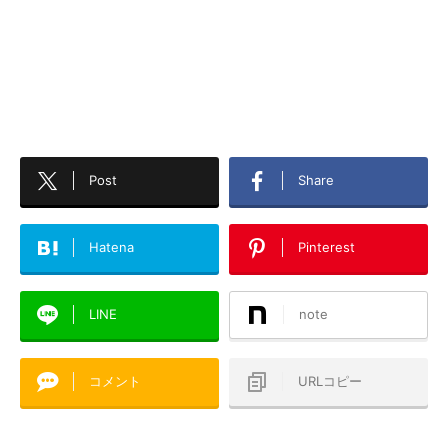
Post
Share
Hatena
Pinterest
LINE
note
コメント
URLコピー