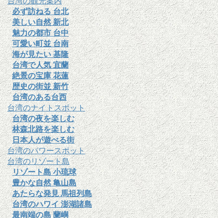
台湾の観光案内
必ず訪ねる 台北
美しい自然 新北
魅力の都市 台中
可愛い町並 台南
海が見たい 基隆
台湾で人気 宜蘭
絶景の宝庫 花蓮
歴史の街並 新竹
台湾のある台西
台湾のナイトスポット
台湾の夜を楽しむ
林森北路を楽しむ
日本人が遊べる街
台湾のパワースポット
台湾のリゾート島
リゾート島 小琉球
豊かな自然 亀山島
あたらな発見 馬祖列島
台湾のハワイ 澎湖諸島
最南端の島 蘭嶼