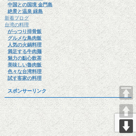
中国との国境 金門島
絶景と温泉 緑島
新着ブログ
台湾の料理
がっつり排骨飯
グルメな鳥肉飯
人気の火鍋料理
満足する牛肉麺
魅力の點心飲茶
美味しい魯肉飯
色々な台湾料理
試す客家の料理
スポンサーリンク