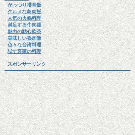
がっつり排骨飯
グルメな鳥肉飯
人気の火鍋料理
満足する牛肉麺
魅力の點心飲茶
美味しい魯肉飯
色々な台湾料理
試す客家の料理
スポンサーリンク