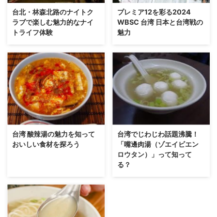
台北・林森北路のナイトク
プレミア12を彩る2024
ラブで楽しむ魅力的なナイ
WBSC 台湾 日本と台湾戦の
トライフ体験
魅力
台湾 酸辣湯の魅力を知って
台湾でじわじわ話題沸騰！
おいしい食材を探ろう
「嘴邊肉湯（ゾエイビエン
ロウタン）」って知って
る？