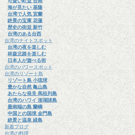
可愛い町並 台南
海が見たい 基隆
台湾で人気 宜蘭
絶景の宝庫 花蓮
歴史の街並 新竹
台湾のある台西
台湾のナイトスポット
台湾の夜を楽しむ
林森北路を楽しむ
日本人が遊べる街
台湾のパワースポット
台湾のリゾート島
リゾート島 小琉球
豊かな自然 亀山島
あたらな発見 馬祖列島
台湾のハワイ 澎湖諸島
最南端の島 蘭嶼
中国との国境 金門島
絶景と温泉 緑島
新着ブログ
台湾の料理