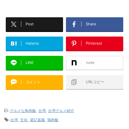
Post
Share
Hatena
Pinterest
LINE
note
コメント
URLコピー
-
グルメな鳥肉飯
,
台湾
,
台湾グルメ紹介
-
台湾
,
文化
,
梁記嘉義
,
鶏肉飯