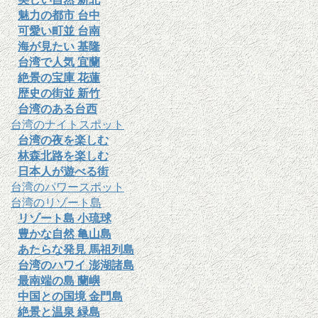
魅力の都市 台中
可愛い町並 台南
海が見たい 基隆
台湾で人気 宜蘭
絶景の宝庫 花蓮
歴史の街並 新竹
台湾のある台西
台湾のナイトスポット
台湾の夜を楽しむ
林森北路を楽しむ
日本人が遊べる街
台湾のパワースポット
台湾のリゾート島
リゾート島 小琉球
豊かな自然 亀山島
あたらな発見 馬祖列島
台湾のハワイ 澎湖諸島
最南端の島 蘭嶼
中国との国境 金門島
絶景と温泉 緑島