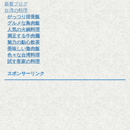
新着ブログ
台湾の料理
がっつり排骨飯
グルメな鳥肉飯
人気の火鍋料理
満足する牛肉麺
魅力の點心飲茶
美味しい魯肉飯
色々な台湾料理
試す客家の料理
スポンサーリンク