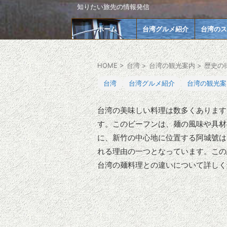
知りたい旅先の情報発信
ホーム
台湾グルメ紹介
台湾のス
HOME
>
台湾
>
台湾の観光案内
>
歴史の
台湾
台湾グルメ紹介
台湾の観光案
台湾の美味しい料理は数多くあります
す。このビーフンは、麺の風味や具材
に、新竹の中心地に位置する阿城號は
れる理由の一つとなっています。この
台湾の麺料理との違いについて詳しく