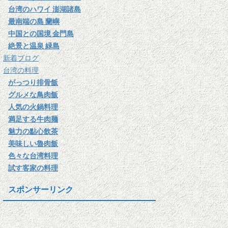
台湾のハワイ 澎湖諸島
最南端の島 蘭嶼
中国との国境 金門島
絶景と温泉 緑島
新着ブログ
台湾の料理
がっつり排骨飯
グルメな鳥肉飯
人気の火鍋料理
満足する牛肉麺
魅力の點心飲茶
美味しい魯肉飯
色々な台湾料理
試す客家の料理
スポンサーリンク