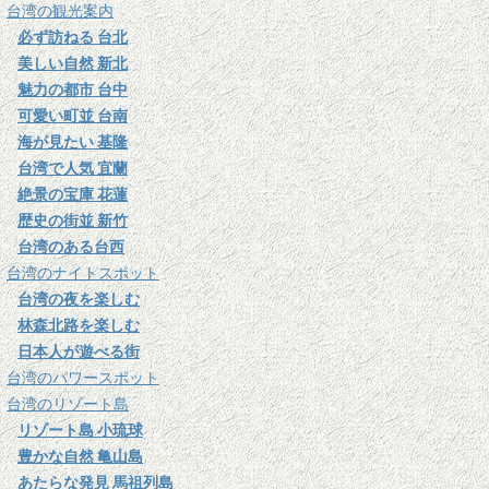
台湾の観光案内
必ず訪ねる 台北
美しい自然 新北
魅力の都市 台中
可愛い町並 台南
海が見たい 基隆
台湾で人気 宜蘭
絶景の宝庫 花蓮
歴史の街並 新竹
台湾のある台西
台湾のナイトスポット
台湾の夜を楽しむ
林森北路を楽しむ
日本人が遊べる街
台湾のパワースポット
台湾のリゾート島
リゾート島 小琉球
豊かな自然 亀山島
あたらな発見 馬祖列島