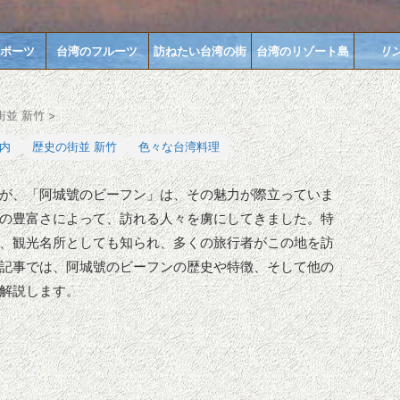
ポーツ
台湾のフルーツ
訪ねたい台湾の街
台湾のリゾート島
リ
街並 新竹
>
内
歴史の街並 新竹
色々な台湾料理
が、「阿城號のビーフン」は、その魅力が際立っていま
の豊富さによって、訪れる人々を虜にしてきました。特
、観光名所としても知られ、多くの旅行者がこの地を訪
記事では、阿城號のビーフンの歴史や特徴、そして他の
解説します。