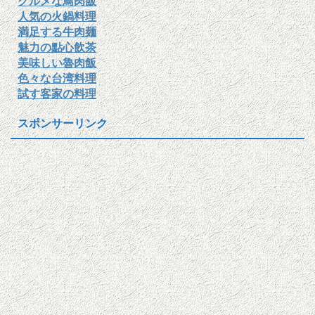
グルメな鳥肉飯
人気の火鍋料理
満足する牛肉麺
魅力の點心飲茶
美味しい魯肉飯
色々な台湾料理
試す客家の料理
スポンサーリンク