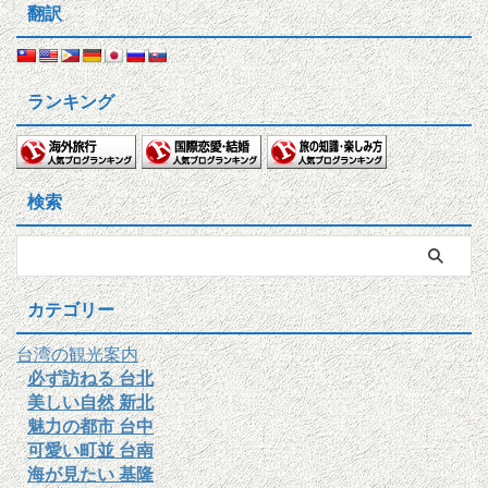
翻訳
ランキング
検索
カテゴリー
台湾の観光案内
必ず訪ねる 台北
美しい自然 新北
魅力の都市 台中
可愛い町並 台南
海が見たい 基隆