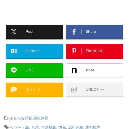
Post
Share
Hatena
Pinterest
LINE
note
コメント
URLコピー
-
あたらな発見 馬祖列島
-
リゾート島
,
台湾
,
台湾離島
,
観光
,
馬祖列島
,
馬祖観光