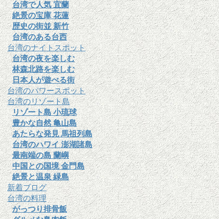
台湾で人気 宜蘭
絶景の宝庫 花蓮
歴史の街並 新竹
台湾のある台西
台湾のナイトスポット
台湾の夜を楽しむ
林森北路を楽しむ
日本人が遊べる街
台湾のパワースポット
台湾のリゾート島
リゾート島 小琉球
豊かな自然 亀山島
あたらな発見 馬祖列島
台湾のハワイ 澎湖諸島
最南端の島 蘭嶼
中国との国境 金門島
絶景と温泉 緑島
新着ブログ
台湾の料理
がっつり排骨飯