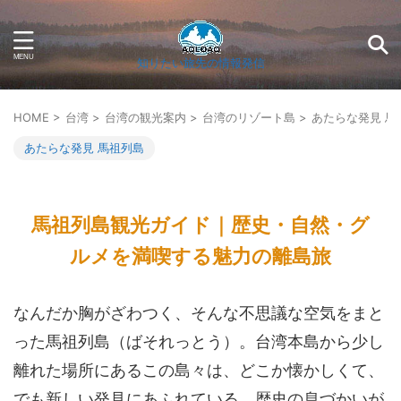
知りたい旅先の情報発信
HOME
>
台湾
>
台湾の観光案内
>
台湾のリゾート島
>
あたらな発見 馬
あたらな発見 馬祖列島
馬祖列島観光ガイド｜歴史・自然・グ
ルメを満喫する魅力の離島旅
なんだか胸がざわつく、そんな不思議な空気をまと
った馬祖列島（ばそれっとう）。台湾本島から少し
離れた場所にあるこの島々は、どこか懐かしくて、
でも新しい発見にあふれている。歴史の息づかいが